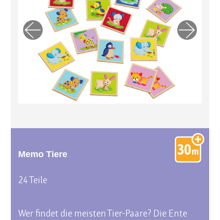
Previo
Next
us
Memo Tiere
24 Teile
Wer findet die meisten Tier-Paare? Die Ente