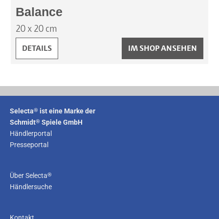
Balance
20 x 20 cm
BALANCE:
DETAILS
IM SHOP ANSEHEN
®
Selecta
ist eine Marke der
®
Schmidt
Spiele GmbH
Händlerportal
Presseportal
®
Über Selecta
Händlersuche
Kontakt