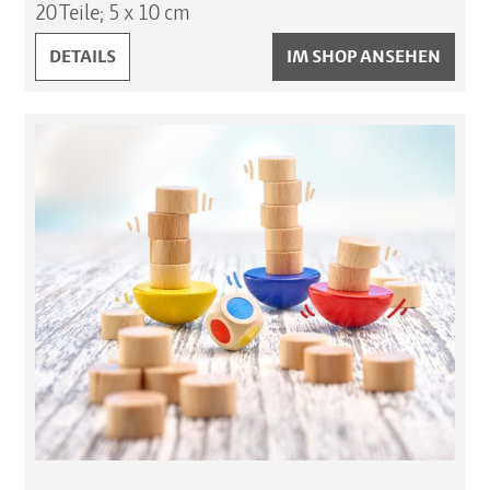
20 Teile; 5 x 10 cm
BILDERSCHLANGE, LEGESPIEL:
DETAILS
IM SHOP ANSEHEN