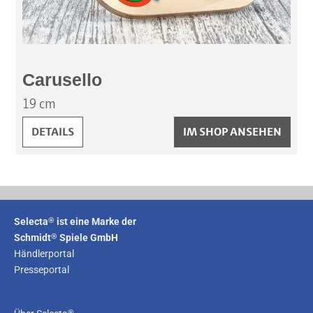
Carusello
19 cm
CARUSELLO:
DETAILS
IM SHOP ANSEHEN
®
Selecta
ist eine Marke der
®
Schmidt
Spiele GmbH
Händlerportal
Presseportal
®