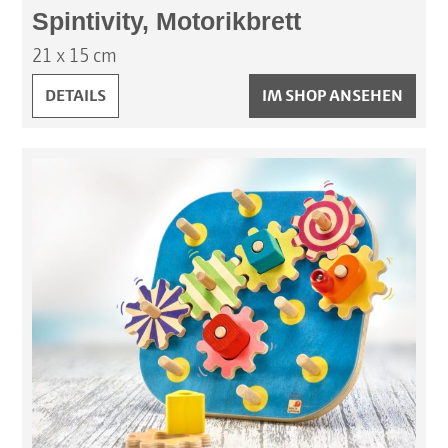
Spintivity, Motorikbrett
21 x 15 cm
SPINTIVITY, MOTORIKBRETT:
DETAILS
IM SHOP ANSEHEN