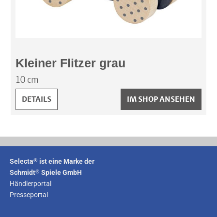
Kleiner Flitzer grau
10 cm
KLEINER FLITZER GRAU:
DETAILS
IM SHOP ANSEHEN
®
Selecta
ist eine Marke der
®
Schmidt
Spiele GmbH
Händlerportal
Presseportal