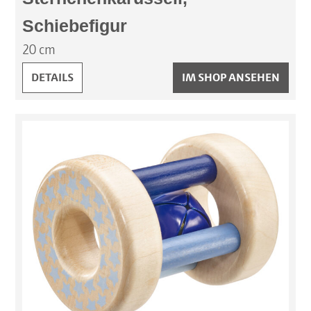
Schiebefigur
20 cm
STERNCHENKARUSSELL, SCHIEBEFIGUR:
DETAILS
IM SHOP ANSEHEN