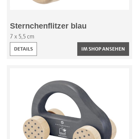
Sternchenflitzer blau
7 x 5,5 cm
STERNCHENFLITZER BLAU:
DETAILS
IM SHOP ANSEHEN