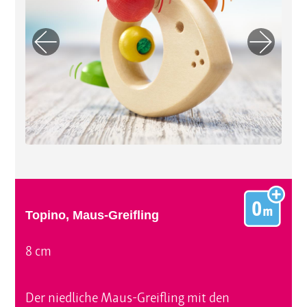
Previo
Next
us
Topino, Maus-Greifling
8 cm
Der niedliche Maus-Greifling mit den