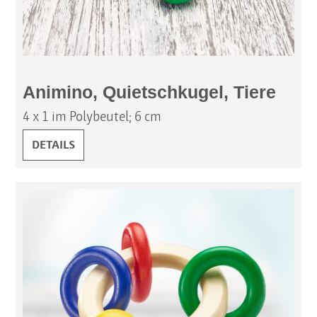
Animino, Quietschkugel, Tiere
4 x 1 im Polybeutel; 6 cm
ANIMINO, QUIETSCHKUGEL, TIERE:
DETAILS