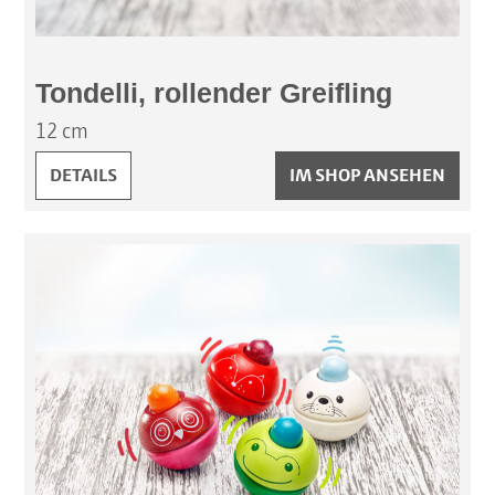
Tondelli, rollender Greifling
12 cm
TONDELLI, ROLLENDER GREIFLING:
DETAILS
IM SHOP ANSEHEN