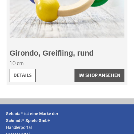
Girondo, Greifling, rund
10 cm
GIRONDO, GREIFLING, RUND:
DETAILS
IM SHOP ANSEHEN
®
Selecta
ist eine Marke der
®
Schmidt
Spiele GmbH
Händlerportal